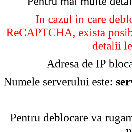
Pentru mai multe detal
In cazul in care debl
ReCAPTCHA, exista posibil
detalii l
Adresa de IP bloca
Numele serverului este:
se
Pentru deblocare va ruga
m